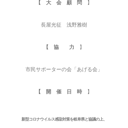
【 大 会 顧 問
】
長屋光征 浅野雅樹
【 協 力
】
市民サポーターの会「あげる会」
【 開 催 日 時
】
新型コロナウイルス感染対策を岐阜県と協議の上、